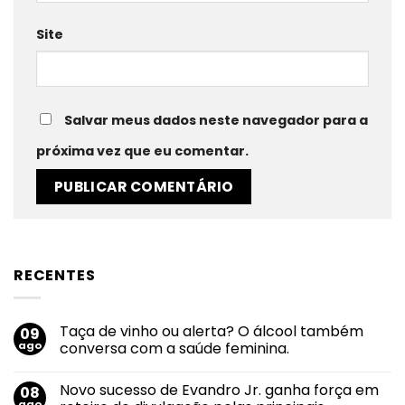
Site
Salvar meus dados neste navegador para a
próxima vez que eu comentar.
RECENTES
Taça de vinho ou alerta? O álcool também
09
ago
conversa com a saúde feminina.
Nenhum
comentário
Novo sucesso de Evandro Jr. ganha força em
08
em
Taça
ago