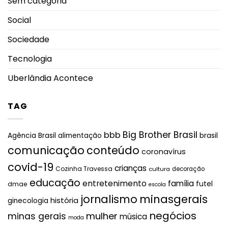
Sem categoria
Social
Sociedade
Tecnologia
Uberlândia Acontece
TAG
Big Brother Brasil
bbb
brasil
Agência Brasil
alimentação
comunicação
conteúdo
coronavírus
covid-19
crianças
Cozinha Travessa
cultura
decoração
educação
entretenimento
família
futel
dmae
escola
jornalismo
minasgerais
história
ginecologia
negócios
mulher
minas gerais
música
moda