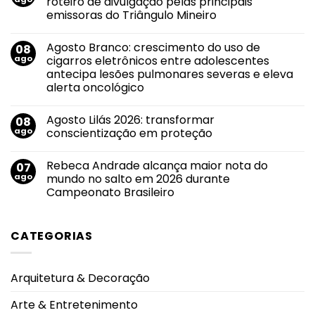
roteiro de divulgação pelas principais
de
emissoras do Triângulo Mineiro
vinho
ou
Nenhum
alerta?
comentário
O
Agosto Branco: crescimento do uso de
08
em
álcool
Novo
ago
cigarros eletrônicos entre adolescentes
também
sucesso
conversa
antecipa lesões pulmonares severas e eleva
de
com
Evandro
alerta oncológico
a
Jr.
saúde
ganha
Nenhum
feminina.
força
comentário
Agosto Lilás 2026: transformar
08
em
em
Agosto
roteiro
ago
conscientização em proteção
Branco:
de
crescimento
divulgação
Nenhum
do
pelas
comentário
Rebeca Andrade alcança maior nota do
07
uso
em
principais
de
Agosto
emissoras
ago
mundo no salto em 2026 durante
cigarros
Lilás
do
Campeonato Brasileiro
eletrônicos
2026:
Triângulo
entre
transformar
Mineiro
Nenhum
adolescentes
conscientização
comentário
antecipa
em
em
lesões
proteção
CATEGORIAS
Rebeca
pulmonares
Andrade
severas
alcança
e
maior
eleva
nota
alerta
Arquitetura & Decoração
do
oncológico
mundo
no
Arte & Entretenimento
salto