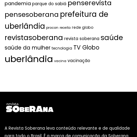
penserevista
pandemia
parque do sabiá
prefeitura de
pensesoberana
uberlândia
rede globo
procon
receita
revistasoberana
saúde
revista soberana
TV Globo
saúde da mulher
tecnologia
uberlândia
vacinação
vacina
A Revista Soberana leva conteúdo relevante e de qualidade
para todo o Brasil. É a marca de comunicação da Soberana