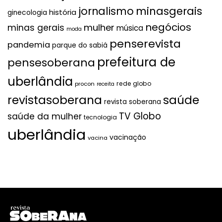
jornalismo
minasgerais
história
ginecologia
negócios
mulher
minas gerais
música
moda
penserevista
pandemia
parque do sabiá
prefeitura de
pensesoberana
uberlândia
rede globo
procon
receita
revistasoberana
saúde
revista soberana
TV Globo
saúde da mulher
tecnologia
uberlândia
vacinação
vacina