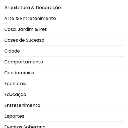
maior
eleva
nota
alerta
Arquitetura & Decoração
do
oncológico
mundo
no
Arte & Entretenimento
salto
em
2026
Casa, Jardim & Pet
durante
Campeonato
Brasileiro
Cases de Sucesso
Cidade
Comportamento
Condomínios
Economia
Educação
Entretenimento
Esportes
Eventos Soberana