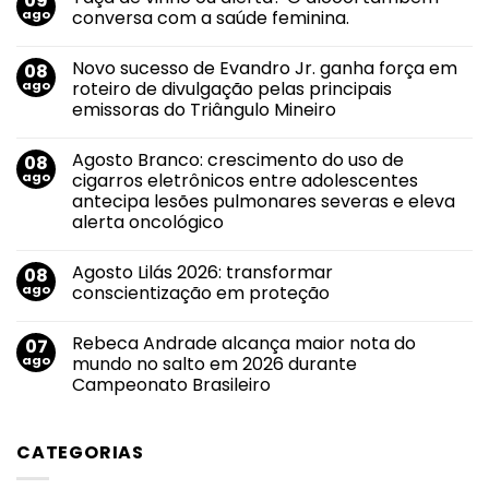
09
ago
conversa com a saúde feminina.
Nenhum
comentário
Novo sucesso de Evandro Jr. ganha força em
08
em
Taça
ago
roteiro de divulgação pelas principais
de
emissoras do Triângulo Mineiro
vinho
ou
Nenhum
alerta?
comentário
O
Agosto Branco: crescimento do uso de
08
em
álcool
Novo
ago
cigarros eletrônicos entre adolescentes
também
sucesso
conversa
antecipa lesões pulmonares severas e eleva
de
com
Evandro
alerta oncológico
a
Jr.
saúde
ganha
Nenhum
feminina.
força
comentário
Agosto Lilás 2026: transformar
08
em
em
Agosto
roteiro
ago
conscientização em proteção
Branco:
de
crescimento
divulgação
Nenhum
do
pelas
comentário
Rebeca Andrade alcança maior nota do
07
uso
em
principais
de
Agosto
emissoras
ago
mundo no salto em 2026 durante
cigarros
Lilás
do
Campeonato Brasileiro
eletrônicos
2026:
Triângulo
entre
transformar
Mineiro
Nenhum
adolescentes
conscientização
comentário
antecipa
em
em
lesões
proteção
CATEGORIAS
Rebeca
pulmonares
Andrade
severas
alcança
e