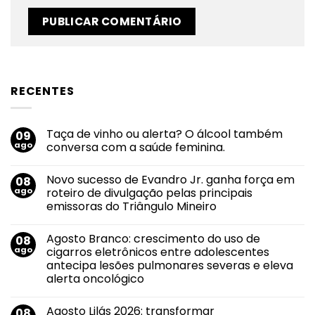
RECENTES
Taça de vinho ou alerta? O álcool também
09
ago
conversa com a saúde feminina.
Nenhum
comentário
Novo sucesso de Evandro Jr. ganha força em
08
em
Taça
ago
roteiro de divulgação pelas principais
de
emissoras do Triângulo Mineiro
vinho
ou
Nenhum
alerta?
comentário
O
Agosto Branco: crescimento do uso de
08
em
álcool
Novo
ago
cigarros eletrônicos entre adolescentes
também
sucesso
conversa
antecipa lesões pulmonares severas e eleva
de
com
Evandro
alerta oncológico
a
Jr.
saúde
ganha
Nenhum
feminina.
força
comentário
Agosto Lilás 2026: transformar
08
em
em