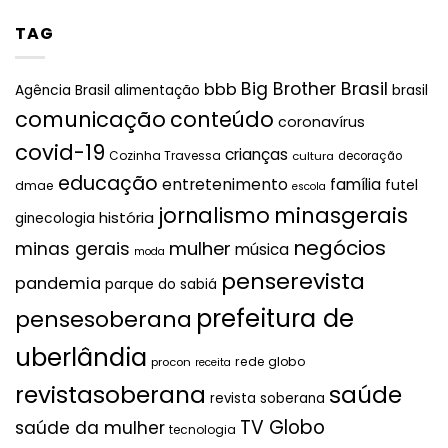
TAG
Big Brother Brasil
bbb
brasil
Agência Brasil
alimentação
comunicação
conteúdo
coronavírus
covid-19
crianças
Cozinha Travessa
cultura
decoração
educação
entretenimento
família
futel
dmae
escola
jornalismo
minasgerais
história
ginecologia
negócios
mulher
minas gerais
música
moda
penserevista
pandemia
parque do sabiá
prefeitura de
pensesoberana
uberlândia
rede globo
procon
receita
revistasoberana
saúde
revista soberana
TV Globo
saúde da mulher
tecnologia