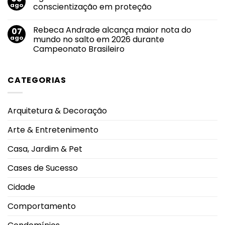
Agosto
roteiro
ago
conscientização em proteção
Branco:
de
crescimento
divulgação
Nenhum
do
pelas
comentário
Rebeca Andrade alcança maior nota do
07
uso
em
principais
de
Agosto
emissoras
ago
mundo no salto em 2026 durante
cigarros
Lilás
do
Campeonato Brasileiro
eletrônicos
2026:
Triângulo
entre
transformar
Mineiro
Nenhum
adolescentes
conscientização
comentário
antecipa
em
em
lesões
proteção
CATEGORIAS
Rebeca
pulmonares
Andrade
severas
alcança
e
maior
eleva
nota
alerta
Arquitetura & Decoração
do
oncológico
mundo
no
Arte & Entretenimento
salto
em
2026
Casa, Jardim & Pet
durante
Campeonato
Brasileiro
Cases de Sucesso
Cidade
Comportamento