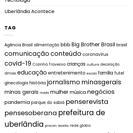
Tecnologia
Uberlândia Acontece
TAG
Big Brother Brasil
bbb
brasil
Agência Brasil
alimentação
comunicação
conteúdo
coronavírus
covid-19
crianças
Cozinha Travessa
cultura
decoração
educação
entretenimento
família
futel
dmae
escola
jornalismo
minasgerais
história
ginecologia
negócios
mulher
minas gerais
música
moda
penserevista
pandemia
parque do sabiá
prefeitura de
pensesoberana
uberlândia
rede globo
procon
receita