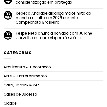
Agosto
roteiro
ago
conscientização em proteção
Branco:
de
crescimento
divulgação
Nenhum
do
pelas
comentário
Rebeca Andrade alcança maior nota do
07
uso
em
principais
de
Agosto
emissoras
ago
mundo no salto em 2026 durante
cigarros
Lilás
do
Campeonato Brasileiro
eletrônicos
2026:
Triângulo
entre
transformar
Mineiro
Nenhum
adolescentes
conscientização
comentário
antecipa
em
Felipe Neto anuncia noivado com Juliane
07
em
lesões
proteção
Rebeca
ago
Carvalho durante viagem à Grécia
pulmonares
Andrade
severas
alcança
Nenhum
e
maior
comentário
eleva
nota
em
alerta
CATEGORIAS
do
Felipe
oncológico
mundo
Neto
no
anuncia
salto
noivado
em
com
Arquitetura & Decoração
2026
Juliane
durante
Carvalho
Campeonato
durante
Arte & Entretenimento
Brasileiro
viagem
à
Grécia
Casa, Jardim & Pet
Cases de Sucesso
Cidade