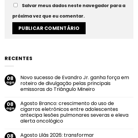
Salvar meus dados neste navegador para a
próxima vez que eu comentar.
RECENTES
Novo sucesso de Evandro Jr. ganha força em
08
ago
roteiro de divulgação pelas principais
emissoras do Triângulo Mineiro
Nenhum
comentário
Agosto Branco: crescimento do uso de
08
em
Novo
ago
cigarros eletrônicos entre adolescentes
sucesso
antecipa lesões pulmonares severas e eleva
de
Evandro
alerta oncológico
Jr.
ganha
Nenhum
força
comentário
Agosto Lilás 2026: transformar
08
em
em