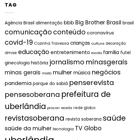
TAG
Big Brother Brasil
bbb
brasil
Agência Brasil
alimentação
comunicação
conteúdo
coronavírus
covid-19
crianças
Cozinha Travessa
cultura
decoração
educação
entretenimento
família
futel
dmae
escola
jornalismo
minasgerais
história
ginecologia
negócios
mulher
minas gerais
música
moda
penserevista
pandemia
parque do sabiá
prefeitura de
pensesoberana
uberlândia
rede globo
procon
receita
revistasoberana
saúde
revista soberana
TV Globo
saúde da mulher
tecnologia
uberlândia