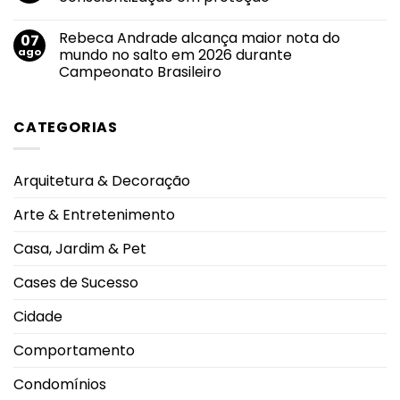
Branco:
de
crescimento
divulgação
Nenhum
do
pelas
comentário
Rebeca Andrade alcança maior nota do
07
uso
em
principais
de
Agosto
emissoras
ago
mundo no salto em 2026 durante
cigarros
Lilás
do
Campeonato Brasileiro
eletrônicos
2026:
Triângulo
entre
transformar
Mineiro
Nenhum
adolescentes
conscientização
comentário
antecipa
em
em
lesões
proteção
CATEGORIAS
Rebeca
pulmonares
Andrade
severas
alcança
e
maior
eleva
nota
alerta
Arquitetura & Decoração
do
oncológico
mundo
no
Arte & Entretenimento
salto
em
2026
Casa, Jardim & Pet
durante
Campeonato
Brasileiro
Cases de Sucesso
Cidade
Comportamento
Condomínios