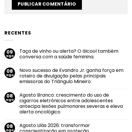
RECENTES
Taça de vinho ou alerta? O álcool também
09
ago
conversa com a saúde feminina.
Nenhum
comentário
Novo sucesso de Evandro Jr. ganha força em
08
em
Taça
ago
roteiro de divulgação pelas principais
de
emissoras do Triângulo Mineiro
vinho
ou
Nenhum
alerta?
comentário
O
Agosto Branco: crescimento do uso de
08
em
álcool
Novo
ago
cigarros eletrônicos entre adolescentes
também
sucesso
conversa
antecipa lesões pulmonares severas e eleva
de
com
Evandro
alerta oncológico
a
Jr.
saúde
ganha
Nenhum
feminina.
força
comentário
Agosto Lilás 2026: transformar
08
em
em
Agosto
roteiro
ago
conscientização em proteção