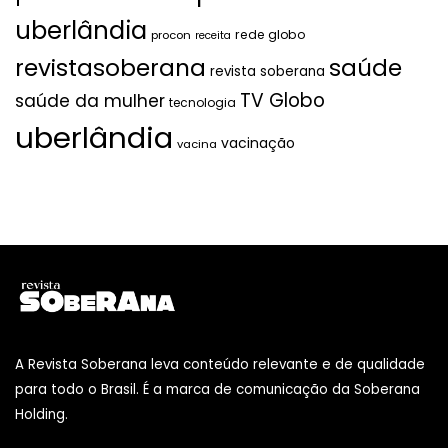
uberlândia
rede globo
procon
receita
revistasoberana
saúde
revista soberana
TV Globo
saúde da mulher
tecnologia
uberlândia
vacinação
vacina
A Revista Soberana leva conteúdo relevante e de qualidade
para todo o Brasil. É a marca de comunicação da Soberana
Holding.