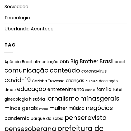
Sociedade
Tecnologia
Uberlândia Acontece
TAG
Big Brother Brasil
bbb
brasil
Agência Brasil
alimentação
comunicação
conteúdo
coronavírus
covid-19
crianças
Cozinha Travessa
cultura
decoração
educação
entretenimento
família
futel
dmae
escola
jornalismo
minasgerais
história
ginecologia
negócios
mulher
minas gerais
música
moda
penserevista
pandemia
parque do sabiá
prefeitura de
pensesoberana