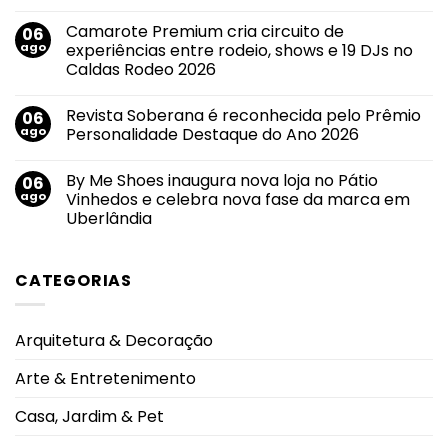
Nenhum
do
comentário
primeiro
Camarote Premium cria circuito de
06
em
imóvel
Callink
ago
experiências entre rodeio, shows e 19 DJs no
e
conquista
impulsiona
Caldas Rodeo 2026
certificações
mudanças
internacionais
no
Nenhum
por
mercado
comentário
suas
Revista Soberana é reconhecida pelo Prêmio
06
em
imobiliário
práticas
Camarote
ago
Personalidade Destaque do Ano 2026
de
Premium
segurança
cria
Nenhum
da
circuito
comentário
informação
By Me Shoes inaugura nova loja no Pátio
06
de
em
e
experiências
Revista
ago
Vinhedos e celebra nova fase da marca em
privacidade
entre
Soberana
de
Uberlândia
rodeio,
é
dados
shows
reconhecida
Nenhum
e
pelo
comentário
19
Prêmio
em
DJs
Personalidade
CATEGORIAS
By
no
Destaque
Me
Caldas
do
Shoes
Rodeo
Ano
inaugura
2026
2026
nova
Arquitetura & Decoração
loja
no
Pátio
Arte & Entretenimento
Vinhedos
e
celebra
Casa, Jardim & Pet
nova
fase
da