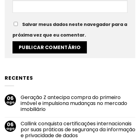
Salvar meus dados neste navegador para a
próxima vez que eu comentar.
RECENTES
Geração Z antecipa compra do primeiro
06
ago
imóvel e impulsiona mudanças no mercado
imobiliário
Nenhum
comentário
Callink conquista certificações internacionais
06
em
Geração
ago
por suas práticas de segurança da informação
Z
e privacidade de dados
antecipa
compra